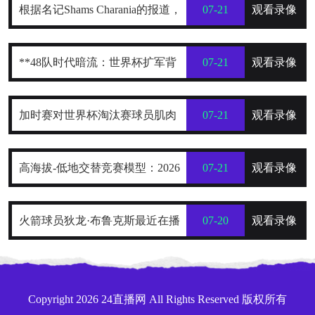
根据名记Shams Charania的报道，
07-21
观看录像
詹姆斯已经把目标范围缩小到了热
**48队时代暗流：世界杯扩军背
07-21
观看录像
火、骑士和76人这三支东部球队
后的权力重构与利益争夺战**
加时赛对世界杯淘汰赛球员肌肉
07-21
观看录像
损伤的解剖学分布规律及关键诱因
高海拔-低地交替竞赛模型：2026
07-21
观看录像
探究
世界杯跨海拔赛程的生理极限阈值
火箭球员狄龙·布鲁克斯最近在播
07-20
观看录像
与恢复窗口分析
客里排了一份“NBA五大抱怨大
王”榜单，名单一出来，球迷就炸了
Copyright 2026 24直播网 All Rights Reserved 版权所有