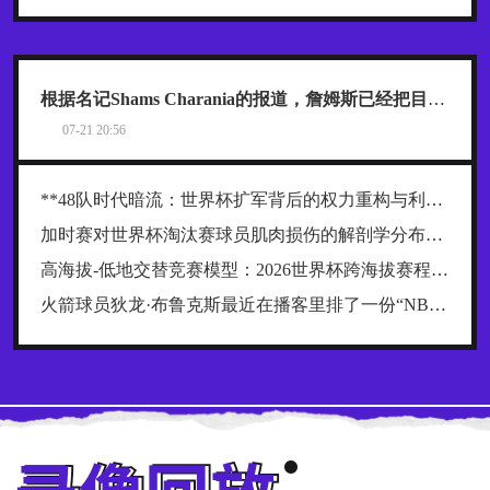
根据名记Shams Charania的报道，詹姆斯已经把目标范围缩小到了热火、骑士和76人这三支东部球队
07-21 20:56
**48队时代暗流：世界杯扩军背后的权力重构与利益争夺战**
加时赛对世界杯淘汰赛球员肌肉损伤的解剖学分布规律及关键诱因探究
高海拔-低地交替竞赛模型：2026世界杯跨海拔赛程的生理极限阈值与恢复窗口分析
火箭球员狄龙·布鲁克斯最近在播客里排了一份“NBA五大抱怨大王”榜单，名单一出来，球迷就炸了