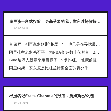
库里谈一段式投篮：身高受限的我，靠它时刻保持发力与极快出手
08-05 20:48
富保罗：别再说詹姆斯“抱团”了，他只是在寻找最好的合作者
阿里扎替老詹鸣不平：为NBA创造数十亿财富，2年800万被亏待了
Buha给湖人新赛季定目标了：52到54胜，健康前提下西部前四稳了
阿里纳斯：安东尼是比杜兰特更全面的得分手
根据名记Shams Charania的报道，詹姆斯已经把目标范围缩小到了热火、骑士和76人这三支东部球队
07-21 20:56