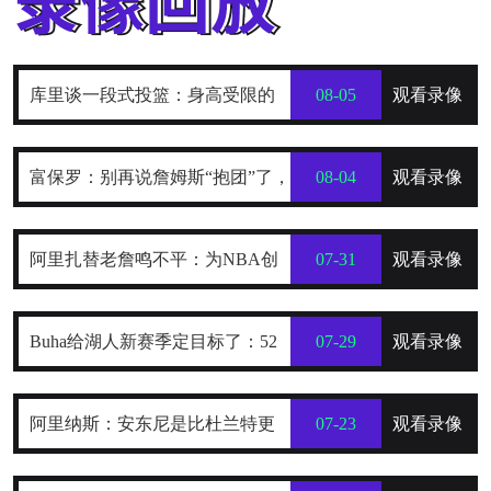
库里谈一段式投篮：身高受限的
08-05
观看录像
我，靠它时刻保持发力与极快出手
富保罗：别再说詹姆斯“抱团”了，
08-04
观看录像
他只是在寻找最好的合作者
阿里扎替老詹鸣不平：为NBA创
07-31
观看录像
造数十亿财富，2年800万被亏待了
Buha给湖人新赛季定目标了：52
07-29
观看录像
到54胜，健康前提下西部前四稳了
阿里纳斯：安东尼是比杜兰特更
07-23
观看录像
全面的得分手