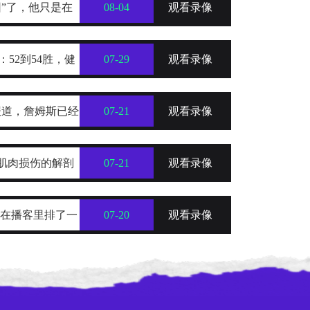
”了，他只是在
08-04
观看录像
：52到54胜，健
07-29
观看录像
a的报道，詹姆斯已经
07-21
观看录像
士和76人这三支
肌肉损伤的解剖
07-21
观看录像
近在播客里排了一
07-20
观看录像
，名单一出来，球