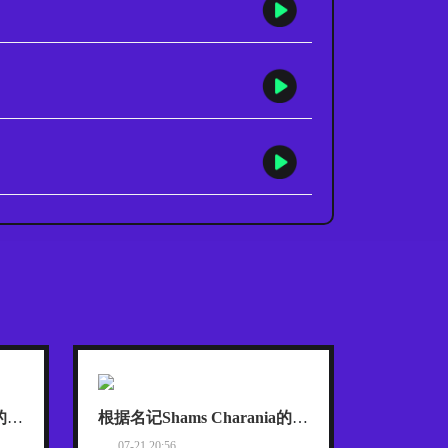
根据名记Shams Charania的报道，詹姆斯已经把目标范围缩小到了热火、骑士和76人这三支东部球队
根据名记Shams Charania的报道，詹姆斯已经把目标范围缩小到了热火、骑士和76人这三支东部球队
07-21 20:56