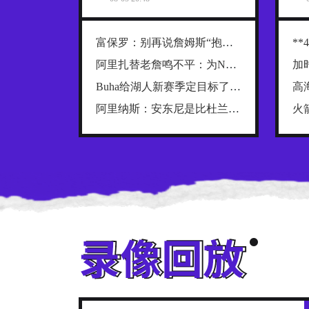
富保罗：别再说詹姆斯“抱团”了，他只是在寻找最好的合作者
阿里扎替老詹鸣不平：为NBA创造数十亿财富，2年800万被亏待了
Buha给湖人新赛季定目标了：52到54胜，健康前提下西部前四稳了
阿里纳斯：安东尼是比杜兰特更全面的得分手