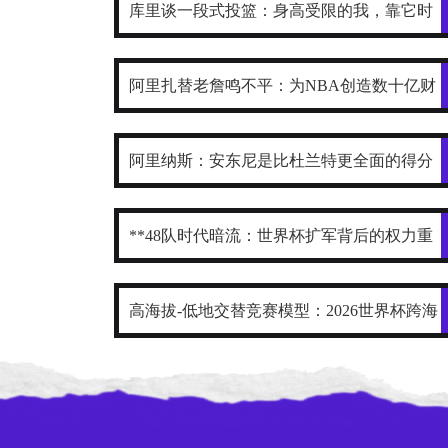
库里谈一段式投篮：身高受限的我，靠它时
刻保持发力与极快出手
阿里扎替老詹鸣不平：为NBA创造数十亿财
富，2年800万被亏待了
阿里纳斯：安东尼是比杜兰特更全面的得分
手
**48队时代暗流：世界杯扩军背后的权力重
构与利益争夺战**
高海拔-低地交替竞赛模型：2026世界杯跨海
拔赛程的生理极限阈值与恢复窗口分析