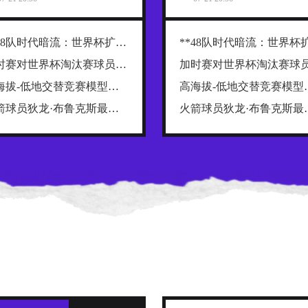
**48队时代暗流：世界杯扩军背后的权力重构与利益争夺战**
加时赛对世界杯淘汰赛球员肌肉损伤的解剖学分布规律及关键诱因探究
高海拔-低地交替竞赛模型：2026世界杯跨海拔赛程的生理极限阈值与恢复窗口分析
高海拔-低地交替竞赛模型：2
火箭球员狄龙·布鲁克斯最近在播客里排了一份“NBA五大抱怨大王”榜单，名单一出来，球迷就炸了
火箭球员狄龙·布鲁克斯最近在播客里