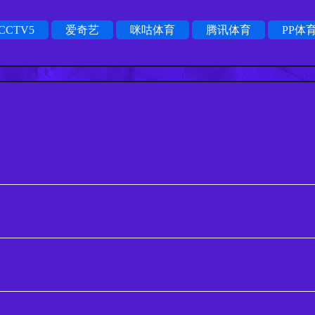
CCTV5
爱奇艺
咪咕体育
腾讯体育
PP体