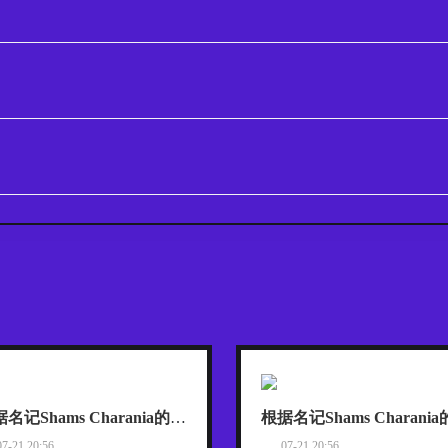
根据名记Shams Charania的报道，詹姆斯已经把目标范围缩小到了热火、骑士和76人这三支东部球队
07-21 20:56
07-21 20:56