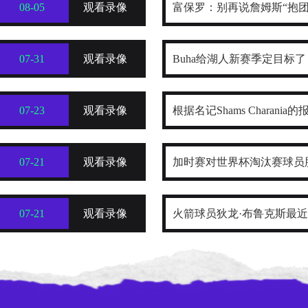
08-05
观看录像
富保罗：别再说詹姆斯“抱团
寻找最好的合作者
07-31
观看录像
Buha给湖人新赛季定目标了
康前提下西部前四稳了
07-23
观看录像
根据名记Shams Charani
把目标范围缩小到了热火、骑
07-21
观看录像
加时赛对世界杯淘汰赛球员
东部球队
学分布规律及关键诱因探究
07-21
观看录像
火箭球员狄龙·布鲁克斯最
份“NBA五大抱怨大王”榜单
迷就炸了