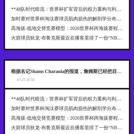
**48队时代暗流：世界杯扩军背后的权力重构与利益争夺战**
加时赛对世界杯淘汰赛球员肌肉损伤的解剖学分布规律及关键诱因探究
高海拔-低地交替竞赛模型：2026世界杯跨海拔赛程的生理极限阈值与恢复窗口分析
火箭球员狄龙·布鲁克斯最近在播客里排了一份“NBA五大抱怨大王”榜单，名单一出来，球迷就炸了
根据名记Shams Charania的报道，詹姆斯已经把目标范围缩小到了热火、骑士和76人这三支东部球队
07-21 20:56
**48队时代暗流：世界杯扩军背后的权力重构与利益争夺战**
加时赛对世界杯淘汰赛球员肌肉损伤的解剖学分布规律及关键诱因探究
高海拔-低地交替竞赛模型：2026世界杯跨海拔赛程的生理极限阈值与恢复窗口分析
火箭球员狄龙·布鲁克斯最近在播客里排了一份“NBA五大抱怨大王”榜单，名单一出来，球迷就炸了