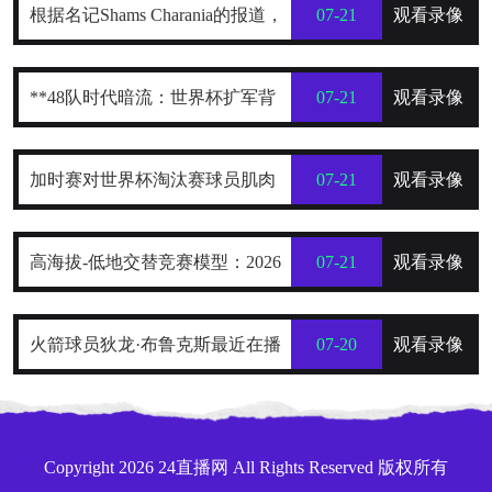
根据名记Shams Charania的报道，
07-21
观看录像
詹姆斯已经把目标范围缩小到了热
**48队时代暗流：世界杯扩军背
07-21
观看录像
火、骑士和76人这三支东部球队
后的权力重构与利益争夺战**
加时赛对世界杯淘汰赛球员肌肉
07-21
观看录像
损伤的解剖学分布规律及关键诱因
高海拔-低地交替竞赛模型：2026
07-21
观看录像
探究
世界杯跨海拔赛程的生理极限阈值
火箭球员狄龙·布鲁克斯最近在播
07-20
观看录像
与恢复窗口分析
客里排了一份“NBA五大抱怨大
王”榜单，名单一出来，球迷就炸了
Copyright 2026 24直播网 All Rights Reserved 版权所有