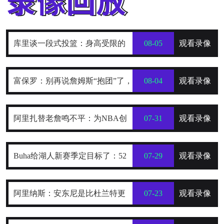
库里谈一段式投篮：身高受限的
08-05
观看录像
我，靠它时刻保持发力与极快出手
富保罗：别再说詹姆斯“抱团”了，
08-04
观看录像
他只是在寻找最好的合作者
阿里扎替老詹鸣不平：为NBA创
07-31
观看录像
造数十亿财富，2年800万被亏待了
Buha给湖人新赛季定目标了：52
07-29
观看录像
到54胜，健康前提下西部前四稳了
阿里纳斯：安东尼是比杜兰特更
07-23
观看录像
全面的得分手