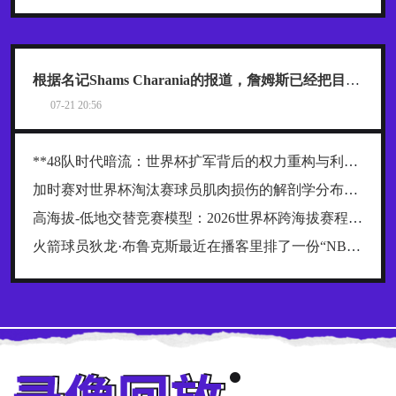
根据名记Shams Charania的报道，詹姆斯已经把目标范围缩小到了热火、骑士和76人这三支东部球队
07-21 20:56
**48队时代暗流：世界杯扩军背后的权力重构与利益争夺战**
加时赛对世界杯淘汰赛球员肌肉损伤的解剖学分布规律及关键诱因探究
高海拔-低地交替竞赛模型：2026世界杯跨海拔赛程的生理极限阈值与恢复窗口分析
火箭球员狄龙·布鲁克斯最近在播客里排了一份“NBA五大抱怨大王”榜单，名单一出来，球迷就炸了