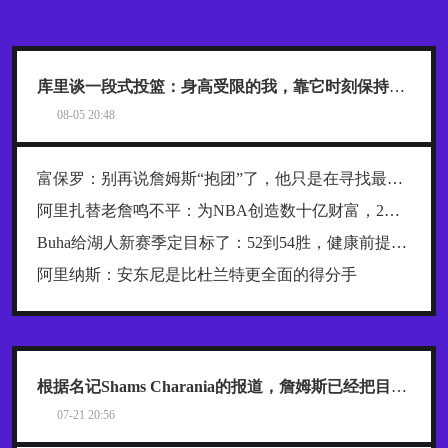
库里谈一段式投篮：身高受限的我，靠它时刻保持发力与极快出手
08-05 20:48
富保罗：别再说詹姆斯“抱团”了，他只是在寻找最好的合作者
阿里扎替老詹鸣不平：为NBA创造数十亿财富，2年800万被亏待了
Buha给湖人新赛季定目标了：52到54胜，健康前提下西部前四稳了
阿里纳斯：安东尼是比杜兰特更全面的得分手
根据名记Shams Charania的报道，詹姆斯已经把目标范围缩小到了热火、骑士和76人这三支东部球队
07-21 20:56