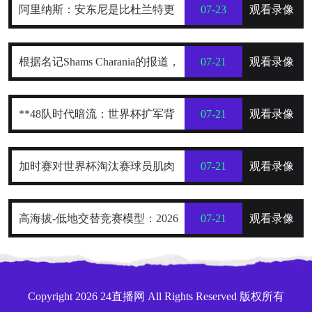
阿里纳斯：安东尼是比杜兰特更
07-23
观看录像
全面的得分手
根据名记Shams Charania的报道，
07-21
观看录像
詹姆斯已经把目标范围缩小到了热
**48队时代暗流：世界杯扩军背
07-21
观看录像
火、骑士和76人这三支东部球队
后的权力重构与利益争夺战**
加时赛对世界杯淘汰赛球员肌肉
07-21
观看录像
损伤的解剖学分布规律及关键诱因
高海拔-低地交替竞赛模型：2026
07-21
观看录像
探究
世界杯跨海拔赛程的生理极限阈值
与恢复窗口分析
Copyright 2026 24直播网 All Rights Reserved 版权所有