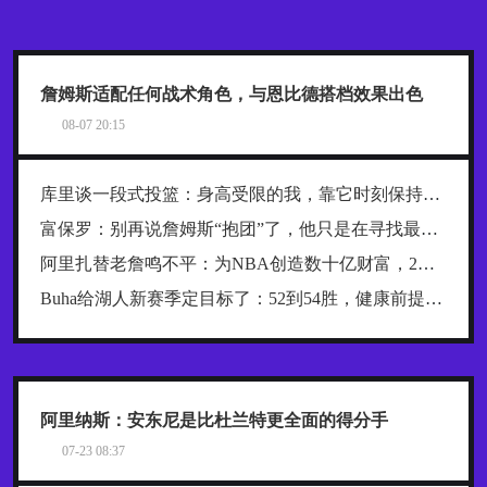
詹姆斯适配任何战术角色，与恩比德搭档效果出色
08-07 20:15
库里谈一段式投篮：身高受限的我，靠它时刻保持发力与极快出手
富保罗：别再说詹姆斯“抱团”了，他只是在寻找最好的合作者
阿里扎替老詹鸣不平：为NBA创造数十亿财富，2年800万被亏待了
Buha给湖人新赛季定目标了：52到54胜，健康前提下西部前四稳了
阿里纳斯：安东尼是比杜兰特更全面的得分手
07-23 08:37