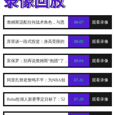
詹姆斯适配任何战术角色，与恩
08-07
观看录像
比德搭档效果出色
库里谈一段式投篮：身高受限的
08-05
观看录像
我，靠它时刻保持发力与极快出手
富保罗：别再说詹姆斯“抱团”了，
08-04
观看录像
他只是在寻找最好的合作者
阿里扎替老詹鸣不平：为NBA创
07-31
观看录像
造数十亿财富，2年800万被亏待了
Buha给湖人新赛季定目标了：52
07-29
观看录像
到54胜，健康前提下西部前四稳了