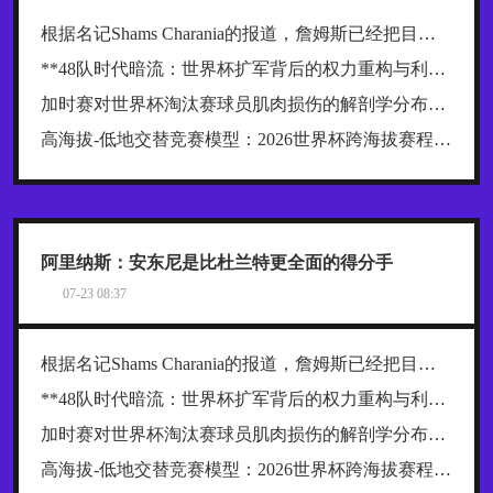
根据名记Shams Charania的报道，詹姆斯已经把目标范围缩小到了热火、骑士和76人这三支东部球队
**48队时代暗流：世界杯扩军背后的权力重构与利益争夺战**
加时赛对世界杯淘汰赛球员肌肉损伤的解剖学分布规律及关键诱因探究
高海拔-低地交替竞赛模型：2026世界杯跨海拔赛程的生理极限阈值与恢复窗口分析
阿里纳斯：安东尼是比杜兰特更全面的得分手
07-23 08:37
根据名记Shams Charania的报道，詹姆斯已经把目标范围缩小到了热火、骑士和76人这三支东部球队
**48队时代暗流：世界杯扩军背后的权力重构与利益争夺战**
加时赛对世界杯淘汰赛球员肌肉损伤的解剖学分布规律及关键诱因探究
高海拔-低地交替竞赛模型：2026世界杯跨海拔赛程的生理极限阈值与恢复窗口分析