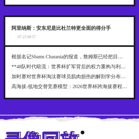
阿里纳斯：安东尼是比杜兰特更全面的得分手
07-23 08:37
根据名记Shams Charania的报道，詹姆斯已经把目标范围缩小到了热火、骑士和76人这三支东部球队
**48队时代暗流：世界杯扩军背后的权力重构与利益争夺战**
加时赛对世界杯淘汰赛球员肌肉损伤的解剖学分布规律及关键诱因探究
高海拔-低地交替竞赛模型：2026世界杯跨海拔赛程的生理极限阈值与恢复窗口分析