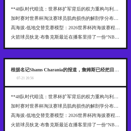
**48队时代暗流：世界杯扩军背后的权力重构与利益争夺战**
加时赛对世界杯淘汰赛球员肌肉损伤的解剖学分布规律及关键诱因探究
高海拔-低地交替竞赛模型：2026世界杯跨海拔赛程的生理极限阈值与恢复窗口分析
火箭球员狄龙·布鲁克斯最近在播客里排了一份“NBA五大抱怨大王”榜单，名单一出来，球迷就炸了
根据名记Shams Charania的报道，詹姆斯已经把目标范围缩小到了热火、骑士和76人这三支东部球队
07-21 20:56
**48队时代暗流：世界杯扩军背后的权力重构与利益争夺战**
加时赛对世界杯淘汰赛球员肌肉损伤的解剖学分布规律及关键诱因探究
高海拔-低地交替竞赛模型：2026世界杯跨海拔赛程的生理极限阈值与恢复窗口分析
火箭球员狄龙·布鲁克斯最近在播客里排了一份“NBA五大抱怨大王”榜单，名单一出来，球迷就炸了