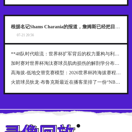
根据名记Shams Charania的报道，詹姆斯已经把目标范围缩小到了热火、骑士和76人这三支东部球队
07-21 20:56
**48队时代暗流：世界杯扩军背后的权力重构与利益争夺战**
加时赛对世界杯淘汰赛球员肌肉损伤的解剖学分布规律及关键诱因探究
高海拔-低地交替竞赛模型：2026世界杯跨海拔赛程的生理极限阈值与恢复窗口分析
火箭球员狄龙·布鲁克斯最近在播客里排了一份“NBA五大抱怨大王”榜单，名单一出来，球迷就炸了