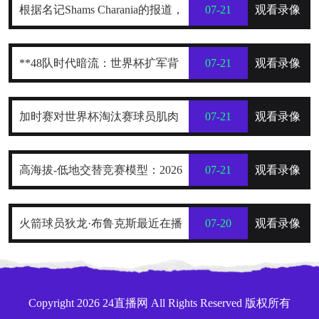
根据名记Shams Charania的报道，
07-21
观看录像
詹姆斯已经把目标范围缩小到了热
**48队时代暗流：世界杯扩军背
07-21
观看录像
火、骑士和76人这三支东部球队
后的权力重构与利益争夺战**
加时赛对世界杯淘汰赛球员肌肉
07-21
观看录像
损伤的解剖学分布规律及关键诱因
高海拔-低地交替竞赛模型：2026
07-21
观看录像
探究
世界杯跨海拔赛程的生理极限阈值
火箭球员狄龙·布鲁克斯最近在播
07-20
观看录像
与恢复窗口分析
客里排了一份“NBA五大抱怨大
王”榜单，名单一出来，球迷就炸了
Copyright 2026 24直播网 All Rights Reserved 版权所有