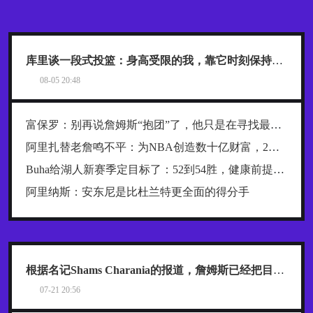
库里谈一段式投篮：身高受限的我，靠它时刻保持发力与极快出手
08-05 20:48
富保罗：别再说詹姆斯“抱团”了，他只是在寻找最好的合作者
阿里扎替老詹鸣不平：为NBA创造数十亿财富，2年800万被亏待了
Buha给湖人新赛季定目标了：52到54胜，健康前提下西部前四稳了
阿里纳斯：安东尼是比杜兰特更全面的得分手
根据名记Shams Charania的报道，詹姆斯已经把目标范围缩小到了热火、骑士和76人这三支东部球队
07-21 20:56