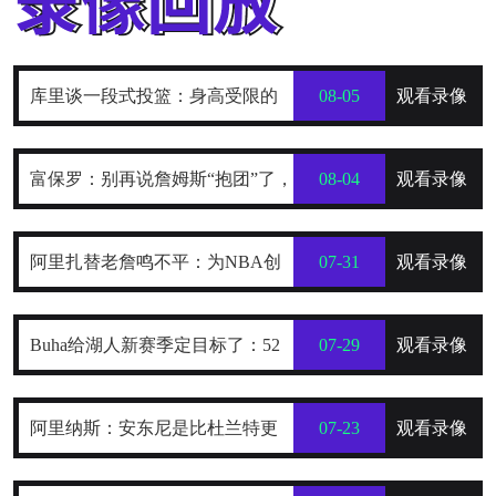
库里谈一段式投篮：身高受限的
08-05
观看录像
我，靠它时刻保持发力与极快出手
富保罗：别再说詹姆斯“抱团”了，
08-04
观看录像
他只是在寻找最好的合作者
阿里扎替老詹鸣不平：为NBA创
07-31
观看录像
造数十亿财富，2年800万被亏待了
Buha给湖人新赛季定目标了：52
07-29
观看录像
到54胜，健康前提下西部前四稳了
阿里纳斯：安东尼是比杜兰特更
07-23
观看录像
全面的得分手