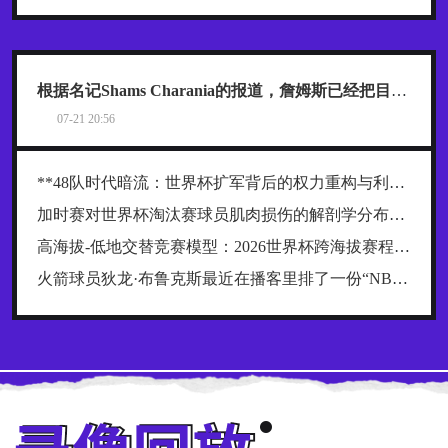
根据名记Shams Charania的报道，詹姆斯已经把目标范围缩小到了热火、骑士和76人这三支东部球队
07-21 20:56
**48队时代暗流：世界杯扩军背后的权力重构与利益争夺战**
加时赛对世界杯淘汰赛球员肌肉损伤的解剖学分布规律及关键诱因探究
高海拔-低地交替竞赛模型：2026世界杯跨海拔赛程的生理极限阈值与恢复窗口分析
火箭球员狄龙·布鲁克斯最近在播客里排了一份“NBA五大抱怨大王”榜单，名单一出来，球迷就炸了