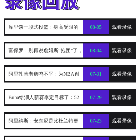
库里谈一段式投篮：身高受限的
08-05
观看录像
我，靠它时刻保持发力与极快出手
富保罗：别再说詹姆斯“抱团”了，
08-04
观看录像
他只是在寻找最好的合作者
阿里扎替老詹鸣不平：为NBA创
07-31
观看录像
造数十亿财富，2年800万被亏待了
Buha给湖人新赛季定目标了：52
07-29
观看录像
到54胜，健康前提下西部前四稳了
阿里纳斯：安东尼是比杜兰特更
07-23
观看录像
全面的得分手