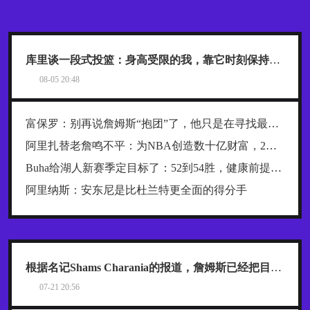
库里谈一段式投篮：身高受限的我，靠它时刻保持发力与极快出手
08-05 20:48
富保罗：别再说詹姆斯“抱团”了，他只是在寻找最好的合作者
阿里扎替老詹鸣不平：为NBA创造数十亿财富，2年800万被亏待了
Buha给湖人新赛季定目标了：52到54胜，健康前提下西部前四稳了
阿里纳斯：安东尼是比杜兰特更全面的得分手
根据名记Shams Charania的报道，詹姆斯已经把目标范围缩小到了热火、骑士和76人这三支东部球队
07-21 20:56