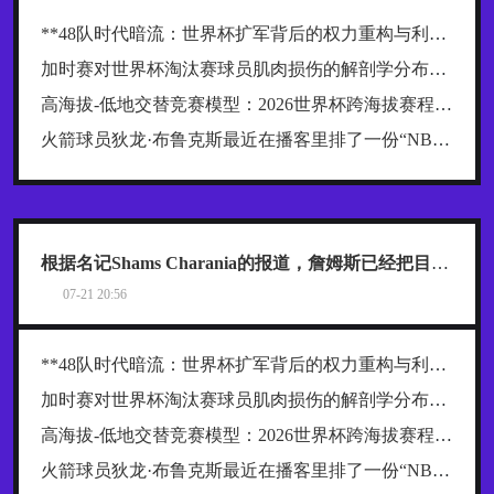
**48队时代暗流：世界杯扩军背后的权力重构与利益争夺战**
加时赛对世界杯淘汰赛球员肌肉损伤的解剖学分布规律及关键诱因探究
高海拔-低地交替竞赛模型：2026世界杯跨海拔赛程的生理极限阈值与恢复窗口分析
火箭球员狄龙·布鲁克斯最近在播客里排了一份“NBA五大抱怨大王”榜单，名单一出来，球迷就炸了
根据名记Shams Charania的报道，詹姆斯已经把目标范围缩小到了热火、骑士和76人这三支东部球队
07-21 20:56
**48队时代暗流：世界杯扩军背后的权力重构与利益争夺战**
加时赛对世界杯淘汰赛球员肌肉损伤的解剖学分布规律及关键诱因探究
高海拔-低地交替竞赛模型：2026世界杯跨海拔赛程的生理极限阈值与恢复窗口分析
火箭球员狄龙·布鲁克斯最近在播客里排了一份“NBA五大抱怨大王”榜单，名单一出来，球迷就炸了