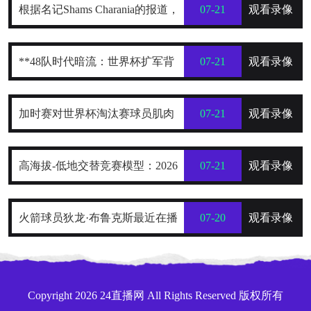
根据名记Shams Charania的报道，
07-21
观看录像
詹姆斯已经把目标范围缩小到了热
**48队时代暗流：世界杯扩军背
07-21
观看录像
火、骑士和76人这三支东部球队
后的权力重构与利益争夺战**
加时赛对世界杯淘汰赛球员肌肉
07-21
观看录像
损伤的解剖学分布规律及关键诱因
高海拔-低地交替竞赛模型：2026
07-21
观看录像
探究
世界杯跨海拔赛程的生理极限阈值
火箭球员狄龙·布鲁克斯最近在播
07-20
观看录像
与恢复窗口分析
客里排了一份“NBA五大抱怨大
王”榜单，名单一出来，球迷就炸了
Copyright 2026 24直播网 All Rights Reserved 版权所有