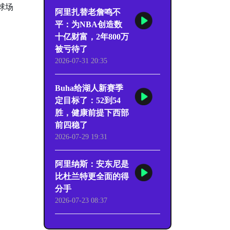
球场
阿里扎替老詹鸣不
平：为NBA创造数
十亿财富，2年800万
被亏待了
2026-07-31 20:35
Buha给湖人新赛季
定目标了：52到54
胜，健康前提下西部
前四稳了
2026-07-29 19:31
阿里纳斯：安东尼是
比杜兰特更全面的得
分手
2026-07-23 08:37