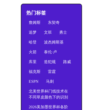
热门标签
詹姆斯
东契奇
追梦
文班
勇士
哈登
波杰姆斯基
火箭
泰伦·卢
库里
造犯规
路威
福克斯
雷霆
ESPN
马刺
北美世界杯门线技术在
不同草皮颜色下的识别
2026美加墨世界杯各阶