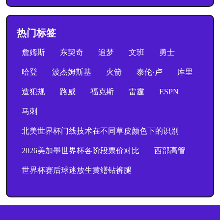
热门标签
詹姆斯
东契奇
追梦
文班
勇士
哈登
波杰姆斯基
火箭
泰伦·卢
库里
造犯规
路威
福克斯
雷霆
ESPN
马刺
北美世界杯门线技术在不同草皮颜色下的识别
2026美加墨世界杯各阶段票价对比
西部高管
世界杯赛后球迷放生黄鳝钻裤腿