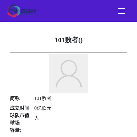
101败者()
简称
101败者
成立时间
0亿欧元
球队市值
人
球场
容量: