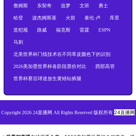
詹姆斯
东契奇
追梦
文班
勇士
哈登
波杰姆斯基
火箭
泰伦·卢
库里
造犯规
路威
福克斯
雷霆
ESPN
马刺
北美世界杯门线技术在不同草皮颜色下的识别
2026美加墨世界杯各阶段票价对比
西部高管
世界杯赛后球迷放生黄鳝钻裤腿
24直播网
Copyright 2026 24直播网 All Rights Reserved 版权所有