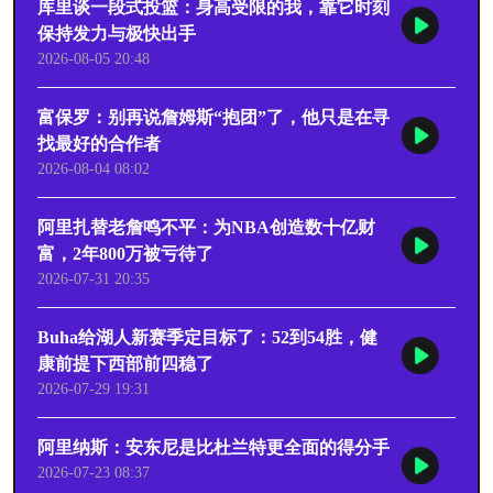
库里谈一段式投篮：身高受限的我，靠它时刻
保持发力与极快出手
2026-08-05 20:48
富保罗：别再说詹姆斯“抱团”了，他只是在寻
找最好的合作者
2026-08-04 08:02
阿里扎替老詹鸣不平：为NBA创造数十亿财
富，2年800万被亏待了
2026-07-31 20:35
Buha给湖人新赛季定目标了：52到54胜，健
康前提下西部前四稳了
2026-07-29 19:31
阿里纳斯：安东尼是比杜兰特更全面的得分手
2026-07-23 08:37