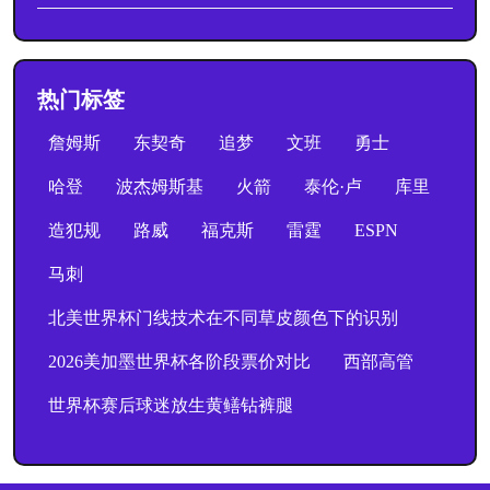
热门标签
詹姆斯
东契奇
追梦
文班
勇士
哈登
波杰姆斯基
火箭
泰伦·卢
库里
造犯规
路威
福克斯
雷霆
ESPN
马刺
北美世界杯门线技术在不同草皮颜色下的识别
2026美加墨世界杯各阶段票价对比
西部高管
世界杯赛后球迷放生黄鳝钻裤腿