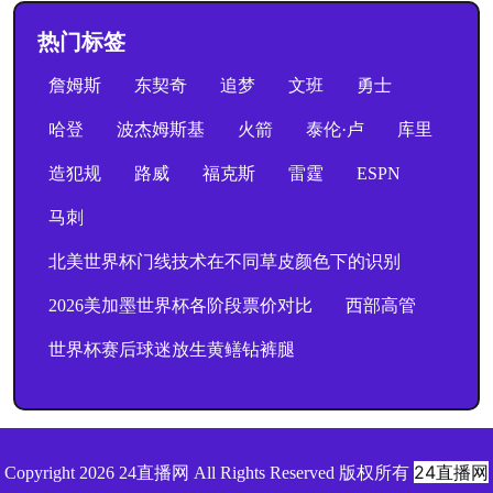
热门标签
詹姆斯
东契奇
追梦
文班
勇士
哈登
波杰姆斯基
火箭
泰伦·卢
库里
造犯规
路威
福克斯
雷霆
ESPN
马刺
北美世界杯门线技术在不同草皮颜色下的识别
2026美加墨世界杯各阶段票价对比
西部高管
世界杯赛后球迷放生黄鳝钻裤腿
24直播网
Copyright 2026 24直播网 All Rights Reserved 版权所有