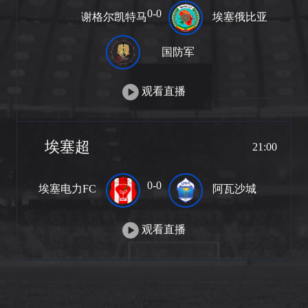
0-0
谢格尔凯特马
埃塞俄比亚
国防军
观看直播
埃塞超
21:00
0-0
埃塞电力FC
阿瓦沙城
观看直播