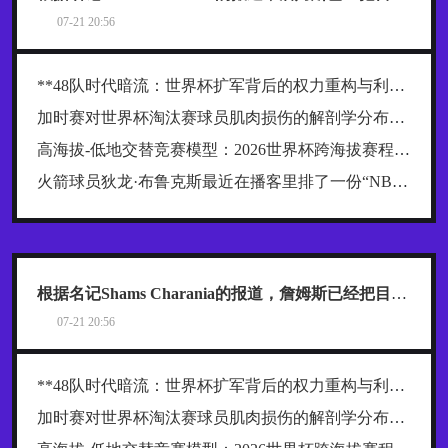
07-21 20:56
**48队时代暗流：世界杯扩军背后的权力重构与利益争夺战**
加时赛对世界杯淘汰赛球员肌肉损伤的解剖学分布规律及关键诱因探究
高海拔-低地交替竞赛模型：2026世界杯跨海拔赛程的生理极限阈值与恢复窗口分析
火箭球员狄龙·布鲁克斯最近在播客里排了一份“NBA五大抱怨大王”榜单，名单一出来，球迷就炸了
根据名记Shams Charania的报道，詹姆斯已经把目标范围缩小到了热火、骑士和76人这三支东部球队
07-21 20:56
**48队时代暗流：世界杯扩军背后的权力重构与利益争夺战**
加时赛对世界杯淘汰赛球员肌肉损伤的解剖学分布规律及关键诱因探究