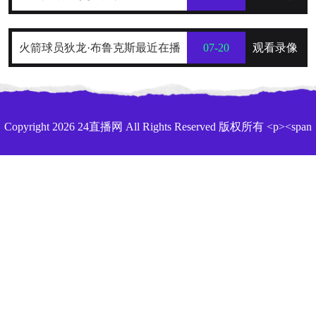
探究
世界杯跨海拔赛程的生理极限阈值
火箭球员狄龙·布鲁克斯最近在播
07-20
观看录像
与恢复窗口分析
客里排了一份“NBA五大抱怨大
王”榜单，名单一出来，球迷就炸了
Copyright 2026 24直播网 All Rights Reserved 版权所有 <p><span
style="color: rgb(15, 17, 21); font-family: quote-cjk-patch, Inter,
system-ui, -apple-system, BlinkMacSystemFont, &quot;Segoe
UI&quot;, Roboto, Oxygen, Ubuntu, Cantarell, &quot;Open