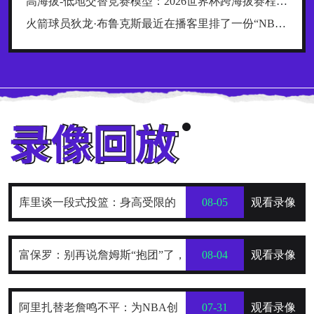
高海拔-低地交替竞赛模型：2026世界杯跨海拔赛程的生理极限阈值与恢复窗口分析
火箭球员狄龙·布鲁克斯最近在播客里排了一份“NBA五大抱怨大王”榜单，名单一出来，球迷就炸了
库里谈一段式投篮：身高受限的
08-05
观看录像
我，靠它时刻保持发力与极快出手
富保罗：别再说詹姆斯“抱团”了，
08-04
观看录像
他只是在寻找最好的合作者
阿里扎替老詹鸣不平：为NBA创
07-31
观看录像