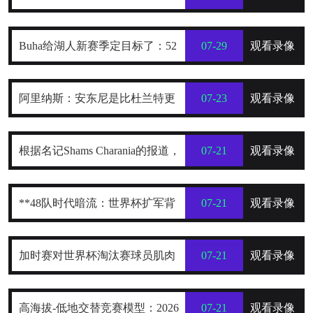
造数十亿财富，2年800万被亏待了
Buha给湖人新赛季定目标了：52
07-29
观看录像
到54胜，健康前提下西部前四稳了
阿里纳斯：安东尼是比杜兰特更
07-23
观看录像
全面的得分手
根据名记Shams Charania的报道，
07-21
观看录像
詹姆斯已经把目标范围缩小到了热
**48队时代暗流：世界杯扩军背
07-21
观看录像
火、骑士和76人这三支东部球队
后的权力重构与利益争夺战**
加时赛对世界杯淘汰赛球员肌肉
07-21
观看录像
损伤的解剖学分布规律及关键诱因
高海拔-低地交替竞赛模型：2026
07-21
观看录像