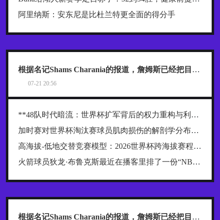
阿里纳斯：安东尼是比杜兰特更全面的得分手
根据名记Shams Charania的报道，詹姆斯已经把目标范围缩小到了热火、骑士和76人这三支东部球队
07-21 20:56
**48队时代暗流：世界杯扩军背后的权力重构与利益争夺战**
加时赛对世界杯淘汰赛球员肌肉损伤的解剖学分布规律及关键诱因探究
高海拔-低地交替竞赛模型：2026世界杯跨海拔赛程的生理极限阈值与恢复窗口分析
火箭球员狄龙·布鲁克斯最近在播客里排了一份“NBA五大抱怨大王”榜单，名单一出来，球迷就炸了
根据名记Shams Charania的报道，詹姆斯已经把目标范围缩小到了热火、骑士和76人这三支东部球队