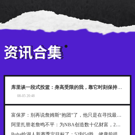
库里谈一段式投篮：身高受限的我，靠它时刻保持发力与极快出手
08-05 20:48
富保罗：别再说詹姆斯“抱团”了，他只是在寻找最好的合作者
阿里扎替老詹鸣不平：为NBA创造数十亿财富，2年800万被亏待了
Buha给湖人新赛季定目标了：52到54胜，健康前提下西部前四稳了