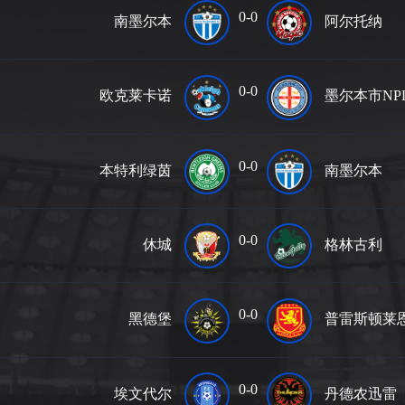
0-0
南墨尔本
阿尔托纳
0-0
欧克莱卡诺
墨尔本市NP
0-0
本特利绿茵
南墨尔本
0-0
休城
格林古利
0-0
黑德堡
普雷斯顿莱
0-0
埃文代尔
丹德农迅雷