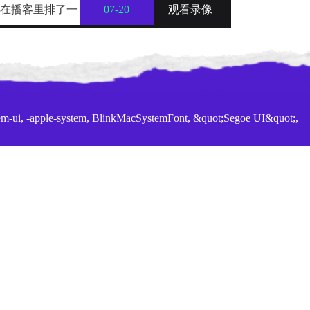
近在播客里排了一
07-20
观看录像
，名单一出来，球
em-ui, -apple-system, BlinkMacSystemFont, &quot;Segoe UI&quot;,
gb(255, 255, 255);">24直播网｜<strong>世界杯直播</strong>在线观看免费，2026
赛直播、决赛直播。无需下载插件，1080P不卡顿。实时更新
直播这一个就够了！</span></p> 更新时间2026年06