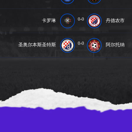
0-0
卡罗琳
丹德农市
0-0
圣奥尔本斯圣特斯
阿尔托纳