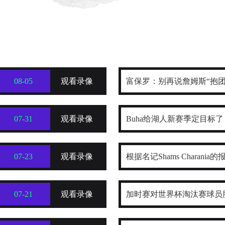
08-05
观看录像
富保罗：别再说詹姆斯“抱团
寻找最好的合作者
07-31
观看录像
Buha给湖人新赛季定目标了
康前提下西部前四稳了
07-23
观看录像
根据名记Shams Charani
把目标范围缩小到了热火、骑
07-21
观看录像
加时赛对世界杯淘汰赛球员
东部球队
学分布规律及关键诱因探究