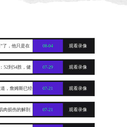
”了，他只是在
08-04
观看录像
：52到54胜，健
07-29
观看录像
a的报道，詹姆斯已经
07-21
观看录像
士和76人这三支
肌肉损伤的解剖
07-21
观看录像