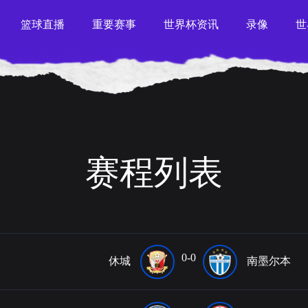
篮球直播
重要赛事
世界杯资讯
录像
世
赛程列表
0-0
休城
南墨尔本