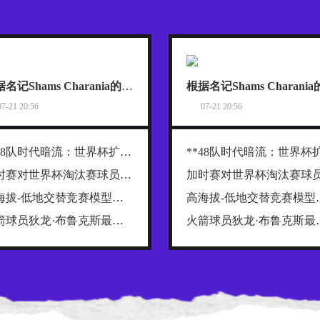
根据名记Shams Charania的报道，詹姆斯已经把目标范围缩小到了热火、骑士和76人这三支东部球队
07-21 20:56
07-21 20:56
**48队时代暗流：世界杯扩军背后的权力重构与利益争夺战**
加时赛对世界杯淘汰赛球员肌肉损伤的解剖学分布规律及关键诱因探究
高海拔-低地交替竞赛模型：2026世界杯跨海拔赛程的生理极限阈值与恢复窗口分析
高海拔-低地交替竞赛模型：2
火箭球员狄龙·布鲁克斯最近在播客里排了一份“NBA五大抱怨大王”榜单，名单一出来，球迷就炸了
火箭球员狄龙·布鲁克斯最近在播客里