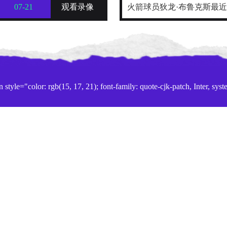
07-21
观看录像
火箭球员狄龙·布鲁克斯最
份“NBA五大抱怨大王”榜单
迷就炸了
color: rgb(15, 17, 21); font-family: quote-cjk-patch, Inter, syst
&quot;Helvetica Neue&quot;, sans-serif; background-color: r
频直播回放、世界杯小组赛直播、淘汰赛直播、八强赛直播、半决
像回放、精彩集锦、中文解说和原声直播可选。来24直播网，世界杯