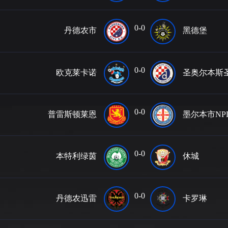
0-0
丹德农市
黑德堡
0-0
欧克莱卡诺
圣奥尔本斯
0-0
普雷斯顿莱恩
墨尔本市NP
0-0
本特利绿茵
休城
0-0
丹德农迅雷
卡罗琳