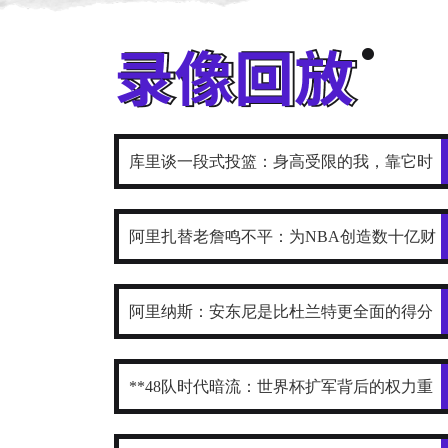
库里谈一段式投篮：身高受限的我，靠它时
刻保持发力与极快出手
阿里扎替老詹鸣不平：为NBA创造数十亿财
富，2年800万被亏待了
阿里纳斯：安东尼是比杜兰特更全面的得分
手
**48队时代暗流：世界杯扩军背后的权力重
构与利益争夺战**