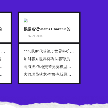
根据名记Shams Charania的报道，詹姆斯已经把目标范围缩小到了热火、骑士和76人这三支东部球队
根据名记Shams Charania的报道，詹姆斯已经把目标范围缩小到了热火、骑士和76人这三支东部球队
07-21 20:56
**48队时代暗流：世界杯扩军背后的权力重构与利益争夺战**
**48队时代暗流：世界杯扩军背后的权力重构与利益争夺战**
加时赛对世界杯淘汰赛球员肌肉损伤的解剖学分布规律及关键诱因探究
加时赛对世界杯淘汰赛球员肌肉损伤的解剖学分布规律及关键诱因探究
026世界杯跨海拔赛程的生理极限阈值与恢复窗口分析
高海拔-低地交替竞赛模型：2026世界杯跨海拔赛程的生理极限阈值与恢复窗口分析
排了一份“NBA五大抱怨大王”榜单，名单一出来，球迷就炸了
火箭球员狄龙·布鲁克斯最近在播客里排了一份“NBA五大抱怨大王”榜单，名单一出来，球迷就炸了