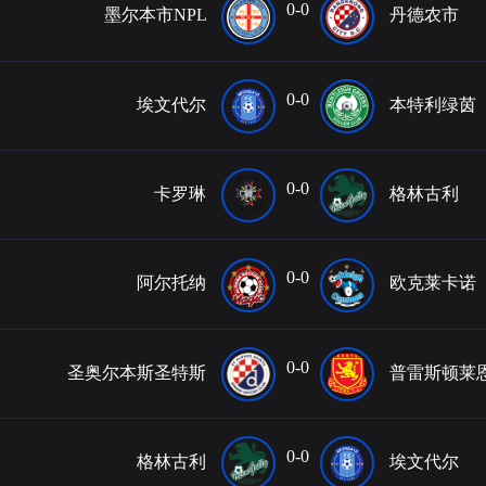
0-0
墨尔本市NPL
丹德农市
0-0
埃文代尔
本特利绿茵
0-0
卡罗琳
格林古利
0-0
阿尔托纳
欧克莱卡诺
0-0
圣奥尔本斯圣特斯
普雷斯顿莱
0-0
格林古利
埃文代尔