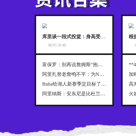
库里谈一段式投篮：身高受限的我，靠它时刻保持发力与极快出手
08-05 20:48
富保罗：别再说詹姆斯“抱团”了，他只是在寻找最好的合作者
阿里扎替老詹鸣不平：为NBA创造数十亿财富，2年800万被亏待了
Buha给湖人新赛季定目标了：52到54胜，健康前提下西部前四稳了
阿里纳斯：安东尼是比杜兰特更全面的得分手